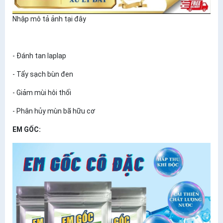
Nhập mô tả ảnh tại đây
- Đánh tan laplap
- Tẩy sạch bùn đen
- Giảm mùi hôi thối
- Phân hủy mùn bã hữu cơ
EM GỐC: