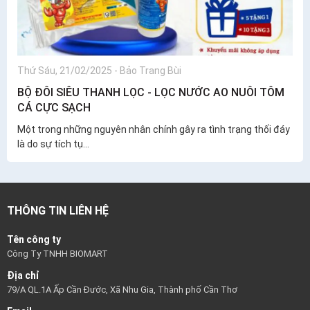
Thứ Sáu, 21/02/2025
-
Bảo Trang Bùi
BỘ ĐÔI SIÊU THANH LỌC - LỌC NƯỚC AO NUÔI TÔM
CÁ CỰC SẠCH
Một trong những nguyên nhân chính gây ra tình trạng thối đáy
là do sự tích tụ...
THÔNG TIN LIÊN HỆ
Tên công ty
Công Ty TNHH BIOMART
Địa chỉ
79/A QL.1A Ấp Cần Đước, Xã Nhu Gia, Thành phố Cần Thơ