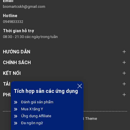
Email
biomartcskh@gmail.com
Hotline
0949833332
Thời gian hỗ trợ
08:30 - 21:30 các ngày trong tuần
HƯỚNG DẪN
CHÍNH SÁCH
KẾT NỐI
TẢI ỨNG DỤNG BIOMART
Tích hợp sẵn các ứng dụng
PHƯƠNG THỨC THANH TOÁN
Đánh giá sản phẩm
Mua X tặng Y
Ứng dụng Affiliate
@ Bản quyền thuộc về Biomart Theme
Đa ngôn ngữ
Cung cấp bởi
Sapo