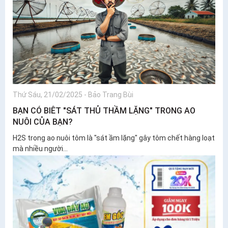
Thứ Sáu, 21/02/2025
-
Bảo Trang Bùi
BẠN CÓ BIÊT "SÁT THỦ THẦM LẶNG" TRONG AO
NUÔI CỦA BẠN?
H2S trong ao nuôi tôm là "sát ầm lặng" gây tôm chết hàng loạt
mà nhiều người...