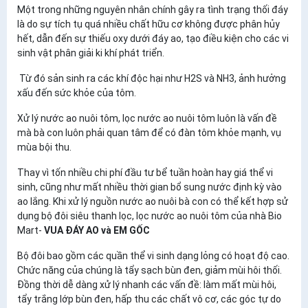
Một trong những nguyên nhân chính gây ra tình trạng thối đáy
là do sự tích tụ quá nhiều chất hữu cơ không được phân hủy
hết, dẫn đến sự thiếu oxy dưới đáy ao, tạo điều kiện cho các vi
sinh vật phân giải ki khí phát triển.
Từ đó sản sinh ra các khí độc hại như H2S và NH3, ảnh hưởng
xấu đến sức khỏe của tôm.
Xử lý nước ao nuôi tôm, lọc nước ao nuôi tôm luôn là vấn đề
mà bà con luôn phải quan tâm để có đàn tôm khỏe mạnh, vụ
mùa bội thu.
Thay vì tốn nhiều chi phí đầu tư bể tuần hoàn hay giá thể vi
sinh, cũng như mất nhiều thời gian bổ sung nước định kỳ vào
ao lắng. Khi xử lý nguồn nước ao nuôi bà con có thể kết hợp sử
dụng bộ đôi siêu thanh lọc, lọc nước ao nuôi tôm của nhà Bio
Mart-
VUA ĐÁY AO và EM GỐC
Bộ đôi bao gồm các quần thể vi sinh dạng lỏng có hoạt độ cao.
Chức năng của chúng là tẩy sạch bùn đen, giảm mùi hôi thối.
Đồng thời dễ dàng xử lý nhanh các vấn đề: làm mất mùi hôi,
tẩy trắng lớp bùn đen, hấp thu các chất vô cơ, các góc tự do