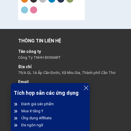
THÔNG TIN LIÊN HỆ
Tên công ty
Công Ty TNHH BIOMART
Địa chỉ
79/A QL.1A Ấp Cần Đước, Xã Nhu Gia, Thành phố Cần Thơ
Email
biomartcskh@gmail.com
Tích hợp sẵn các ứng dụng
Hotline
0949833332
Đánh giá sản phẩm
Mua X tặng Y
Thời gian hỗ trợ
Ứng dụng Affiliate
08:30 - 21:30 các ngày trong tuần
Đa ngôn ngữ