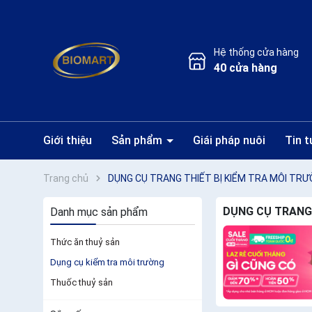
Hệ thống cửa hàng
40 cửa hàng
Giới thiệu
Sản phẩm
Giái pháp nuôi
Tin t
Thuốc thuỷ sản
Dụng cụ kiểm tra môi trường
Thức ăn thuỷ sản
Trang chủ
DỤNG CỤ TRANG THIẾT BỊ KIỂM TRA MÔI TR
DỤNG CỤ TRANG 
Danh mục sản phẩm
Thức ăn thuỷ sản
Dụng cụ kiểm tra môi trường
Thuốc thuỷ sản