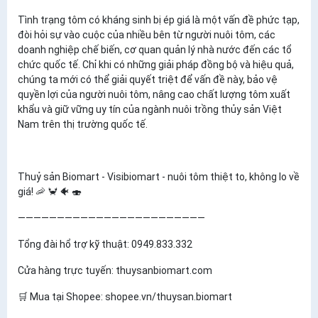
Tình trạng tôm có kháng sinh bị ép giá là một vấn đề phức tạp,
đòi hỏi sự vào cuộc của nhiều bên từ người nuôi tôm, các
doanh nghiệp chế biến, cơ quan quản lý nhà nước đến các tổ
chức quốc tế. Chỉ khi có những giải pháp đồng bộ và hiệu quả,
chúng ta mới có thể giải quyết triệt để vấn đề này, bảo vệ
quyền lợi của người nuôi tôm, nâng cao chất lượng tôm xuất
khẩu và giữ vững uy tín của ngành nuôi trồng thủy sản Việt
Nam trên thị trường quốc tế.
Thuỷ sản Biomart - Visibiomart - nuôi tôm thiệt to, không lo về
giá! 🦐 🦀 🐠 🍣
————————————————————————
Tổng đài hổ trợ kỹ thuật: 0949.833.332
Cửa hàng trực tuyến: thuysanbiomart.com
🛒 Mua tại Shopee: shopee.vn/thuysan.biomart