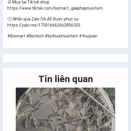
🛒 Mua tại Tiktok shop:
https://www.tiktok.com/biomart_giaiphapnuoitom
🙆‍♀️ Nhắn qua Zalo OA để được phục vụ:
https://zalo.me/175816662662856355
#Biomart #Biotech #kythuatnuoitom #thuysan
Tin liên quan